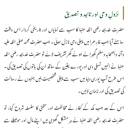
نزولِ وحی اور تائید و تصدیق
حضرت خدیجہ رضی اللہ عنہا کا سب سے نمایاں اور تاریخی کردار اس وقت
سامنے آیا جب غارِ حرا میں پہلی وحی نازل ہوئی۔ جب حضرت محمد صلی اللہ علیہ
وآلہ وأصحابہ وسلم گھبرائے ہوئے گھر تشریف لائے تو حضرت خدیجہ رضی اللہ
عنہا نے انہیں تسلی دی اور پورے یقین کے ساتھ ان کی باتوں کی تصدیق کی۔
اس طرح آپ پوری دنیا میں سب سے پہلی شخصیت بنیں جنہوں نے رسالت
کی تصدیق کی اور ایمان لائیں۔
اس کے بعد جب مکہ کے کفار نے مخالفت اور سختی کا سلسلہ شروع کیا، تو
حضرت خدیجہ رضی اللہ عنہا نے ہر مشکل گھڑی میں اپنے مال اور حوصلے سے