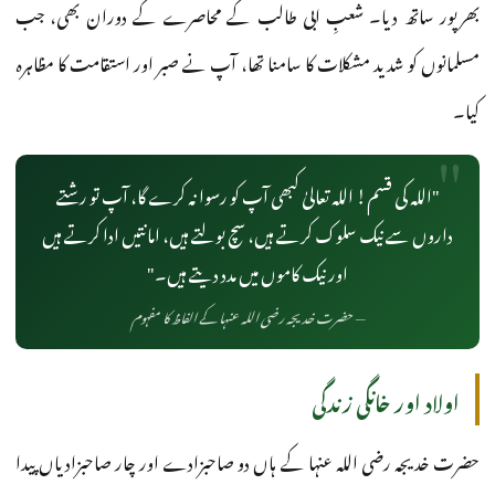
بھرپور ساتھ دیا۔ شعبِ ابی طالب کے محاصرے کے دوران بھی، جب
مسلمانوں کو شدید مشکلات کا سامنا تھا، آپ نے صبر اور استقامت کا مظاہرہ
کیا۔
"اللہ کی قسم! اللہ تعالیٰ کبھی آپ کو رسوا نہ کرے گا، آپ تو رشتے
داروں سے نیک سلوک کرتے ہیں، سچ بولتے ہیں، امانتیں ادا کرتے ہیں
اور نیک کاموں میں مدد دیتے ہیں۔"
— حضرت خدیجہ رضی اللہ عنہا کے الفاظ کا مفہوم
اولاد اور خانگی زندگی
حضرت خدیجہ رضی اللہ عنہا کے ہاں دو صاحبزادے اور چار صاحبزادیاں پیدا