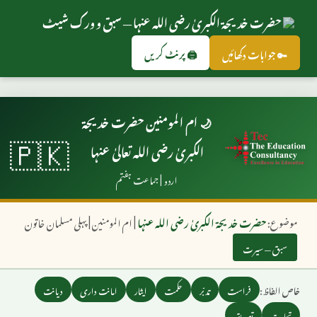
حضرت خدیجۃ الکبریٰ رضی اللہ عنہا — سبق و ورک شیٹ
🖨️ پرنٹ کریں
🔑 جوابات دکھائیں
🌙 ام المومنین حضرت خدیجۃ
🇵🇰
الکبریٰ رضی اللہ تعالیٰ عنہا
اردو | جماعت ہفتم
موضوع:
حضرت خدیجۃ الکبریٰ رضی اللہ عنہا
| ام المومنین | پہلی مسلمان خاتون
سبق — سیرت
خاص الفاظ:
فراست
تدبّر
حکمت
ایثار
امانت داری
دیانت
تجارت
تصدیق