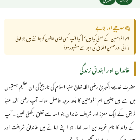
🤔 سوچیے اور بتایے
ام المومنین کے معنی کیا ہیں؟ | کیا آپ کسی ایسی خاتون کو جانتے ہیں جو اپنی
دانائی اور حسنِ اخلاق کی وجہ سے مشہور ہو؟
خاندان اور ابتدائی زندگی
حضرت خدیجۃ الکبریٰ رضی اللہ تعالیٰ عنہا اسلام کی تاریخ کی ان عظیم ہستیوں
میں سے ہیں جنہیں ام المومنین کا بلند مرتبہ حاصل ہوا۔ آپ رضی اللہ عنہا
قریش کے ایک معزز اور شریف خاندان بنو اسد سے تعلق رکھتی تھیں۔ آپ
کے والد کا نام خویلد بن اسد تھا، جو اپنے زمانے میں خاندانی شرافت اور
سخاوت کی وجہ سے ممتاز سمجھے جاتے تھے۔