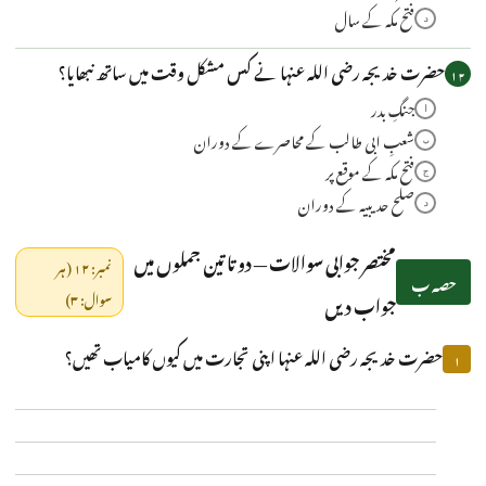
فتح مکہ کے سال
د
حضرت خدیجہ رضی اللہ عنہا نے کس مشکل وقت میں ساتھ نبھایا؟
۱۲
جنگِ بدر
ا
شعبِ ابی طالب کے محاصرے کے دوران
ب
فتح مکہ کے موقع پر
ج
صلح حدیبیہ کے دوران
د
مختصر جوابی سوالات — دو تا تین جملوں میں
نمبر: ۱۲ (ہر
حصہ ب
جواب دیں
سوال: ۳)
حضرت خدیجہ رضی اللہ عنہا اپنی تجارت میں کیوں کامیاب تھیں؟
۱