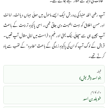
آپ رضی اللہ عنہا کی پرورش ایک ایسے ماحول میں ہوئی جہاں دیانت، امانت
اور حسنِ اخلاق کو بہت اہمیت دی جاتی تھی۔ اسی پاکیزہ تربیت کے باعث
آپ بچپن ہی سے سچائی، نیک نیتی اور فہم و فراست میں اپنی مثال آپ تھیں۔
قریش کے لوگ آپ کو ان کی پاکیزہ زندگی کے باعث "طاہرہ" کے لقب سے یاد
کرتے تھے۔
قبیلہ
بنو اسد (قریش)
والد کا نام
خویلد بن اسد