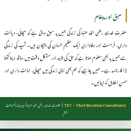
سبق اور پیغام
حضرت خدیجہ رضی اللہ عنہا کی زندگی ہمیں یہ سبق دیتی ہے کہ سچائی، دیانت
داری، فراست اور وفاداری ایک عظیم انسان کی پہچان ہیں۔ آپ کی زندگی
سے ہمیں یہ بھی معلوم ہوتا ہے کہ حق کی تائید اور مشکل وقت میں ساتھ دینا کتنا
بڑا کارنامہ ہے۔ ہمیں چاہیے کہ ہم بھی اپنی زندگی میں سچائی، امانت داری اور
حسنِ اخلاق کو اپنائیں۔
TEC — The Education Consultancy
| حضرت خدیجہ رضی اللہ عنہا | سیرت | جماعت
ہفتم