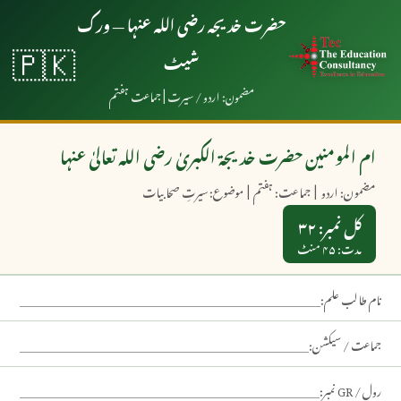
حضرت خدیجہ رضی اللہ عنہا — ورک
🇵🇰
شیٹ
مضمون: اردو / سیرت | جماعت ہفتم
ام المومنین حضرت خدیجۃ الکبریٰ رضی اللہ تعالیٰ عنہا
مضمون: اردو | جماعت: ہفتم | موضوع: سیرتِ صحابیات
کل نمبر: ۳۲
مدت: ۴۵ منٹ
نام طالب علم:
جماعت / سیکشن:
رول / GR نمبر: