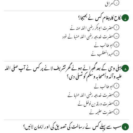
عراق
د
نکاح کا پیغام کس نے بھیجا؟
۷
حضرت ابوبکر رضی اللہ عنہ نے
ا
حضرت خدیجہ رضی اللہ عنہا نے خود
ب
ابو طالب نے
ج
عبدالمطلب نے
د
پہلی وحی کے بعد گھبرائے ہوئے گھر تشریف لانے پر کس نے آپ صلی اللہ
۸
علیہ وآلہ وأصحابہ وسلم کو تسلی دی؟
ابو طالب نے
ا
حضرت خدیجہ رضی اللہ عنہا نے
ب
حضرت ورقہ بن نوفل نے
ج
حضرت حلیمہ نے
د
سب سے پہلے کس نے رسالت کی تصدیق کی اور ایمان لائیں؟
۹