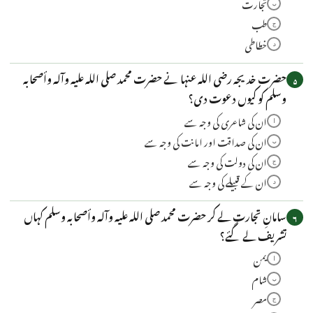
تجارت
ب
طب
ج
خطاطی
د
حضرت خدیجہ رضی اللہ عنہا نے حضرت محمد صلی اللہ علیہ وآلہ وأصحابہ
۵
وسلم کو کیوں دعوت دی؟
ان کی شاعری کی وجہ سے
ا
ان کی صداقت اور امانت کی وجہ سے
ب
ان کی دولت کی وجہ سے
ج
ان کے قبیلے کی وجہ سے
د
سامانِ تجارت لے کر حضرت محمد صلی اللہ علیہ وآلہ وأصحابہ وسلم کہاں
۶
تشریف لے گئے؟
یمن
ا
شام
ب
مصر
ج