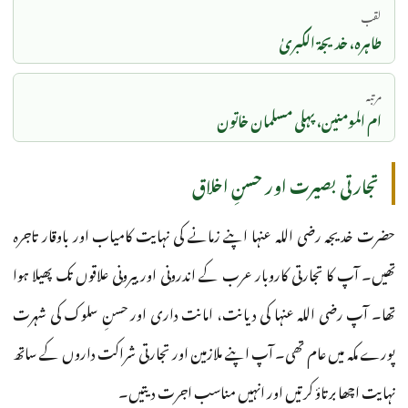
لقب
طاہرہ، خدیجۃ الکبریٰ
مرتبہ
ام المومنین، پہلی مسلمان خاتون
تجارتی بصیرت اور حسنِ اخلاق
حضرت خدیجہ رضی اللہ عنہا اپنے زمانے کی نہایت کامیاب اور باوقار تاجرہ
تھیں۔ آپ کا تجارتی کاروبار عرب کے اندرونی اور بیرونی علاقوں تک پھیلا ہوا
تھا۔ آپ رضی اللہ عنہا کی دیانت، امانت داری اور حسنِ سلوک کی شہرت
پورے مکہ میں عام تھی۔ آپ اپنے ملازمین اور تجارتی شراکت داروں کے ساتھ
نہایت اچھا برتاؤ کرتیں اور انہیں مناسب اجرت دیتیں۔