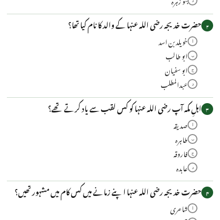
بنو زہرہ
د
حضرت خدیجہ رضی اللہ عنہا کے والد کا نام کیا تھا؟
۲
خویلد بن اسد
ا
ابو طالب
ب
ابو سفیان
ج
عبدالمطلب
د
اہلِ مکہ آپ رضی اللہ عنہا کو کس لقب سے یاد کرتے تھے؟
۳
صدیقہ
ا
طاہرہ
ب
فاروقہ
ج
عابدہ
د
حضرت خدیجہ رضی اللہ عنہا اپنے زمانے میں کس کام میں مشہور تھیں؟
۴
شاعری
ا