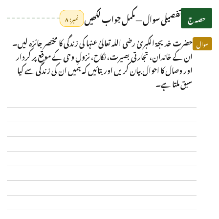
تفصیلی سوال — مکمل جواب لکھیں
حصہ ج
نمبر: ۸
حضرت خدیجۃ الکبریٰ رضی اللہ تعالیٰ عنہا کی زندگی کا مختصر جائزہ لیں۔
سوال
ان کے خاندان، تجارتی بصیرت، نکاح، نزولِ وحی کے موقع پر کردار
اور وصال کا احوال بیان کریں اور بتائیں کہ ہمیں ان کی زندگی سے کیا
سبق ملتا ہے۔