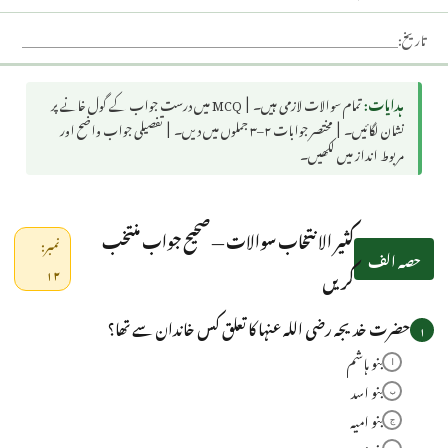
تاریخ:
ہدایات:
تمام سوالات لازمی ہیں۔ | MCQ میں درست جواب کے گول خانے پر
نشان لگائیں۔ | مختصر جوابات ۲–۳ جملوں میں دیں۔ | تفصیلی جواب واضح اور
مربوط انداز میں لکھیں۔
کثیر الانتخاب سوالات — صحیح جواب منتخب
نمبر:
حصہ الف
کریں
۱۲
حضرت خدیجہ رضی اللہ عنہا کا تعلق کس خاندان سے تھا؟
۱
بنو ہاشم
ا
بنو اسد
ب
بنو امیہ
ج