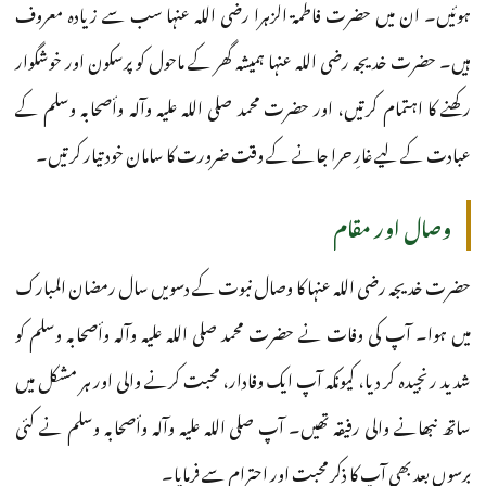
ہوئیں۔ ان میں حضرت فاطمۃ الزہرا رضی اللہ عنہا سب سے زیادہ معروف
ہیں۔ حضرت خدیجہ رضی اللہ عنہا ہمیشہ گھر کے ماحول کو پرسکون اور خوشگوار
رکھنے کا اہتمام کرتیں، اور حضرت محمد صلی اللہ علیہ وآلہ وأصحابہ وسلم کے
عبادت کے لیے غارِ حرا جانے کے وقت ضرورت کا سامان خود تیار کرتیں۔
وصال اور مقام
حضرت خدیجہ رضی اللہ عنہا کا وصال نبوت کے دسویں سال رمضان المبارک
میں ہوا۔ آپ کی وفات نے حضرت محمد صلی اللہ علیہ وآلہ وأصحابہ وسلم کو
شدید رنجیدہ کر دیا، کیونکہ آپ ایک وفادار، محبت کرنے والی اور ہر مشکل میں
ساتھ نبھانے والی رفیقہ تھیں۔ آپ صلی اللہ علیہ وآلہ وأصحابہ وسلم نے کئی
برسوں بعد بھی آپ کا ذکر محبت اور احترام سے فرمایا۔