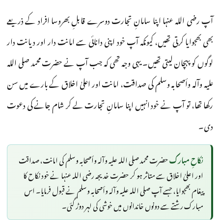
آپ رضی اللہ عنہا اپنا سامانِ تجارت دوسرے قابلِ بھروسا افراد کے ذریعے
بھی بھجوایا کرتی تھیں، کیونکہ آپ خود اپنی دانائی سے امانت دار اور دیانت دار
لوگوں کو پہچان لیتی تھیں۔ یہی وجہ تھی کہ جب آپ نے حضرت محمد صلی اللہ
علیہ وآلہ وأصحابہ وسلم کی صداقت، امانت اور اعلیٰ اخلاق کے بارے میں سن
رکھا تھا، تو آپ نے خود انہیں اپنا سامانِ تجارت لے کر شام جانے کی دعوت
دی۔
نکاحِ مبارک
حضرت محمد صلی اللہ علیہ وآلہ وأصحابہ وسلم کی امانت، صداقت
اور اعلیٰ اخلاق سے متاثر ہو کر حضرت خدیجہ رضی اللہ عنہا نے خود نکاح کا
پیغام بھجوایا، جسے آپ صلی اللہ علیہ وآلہ وأصحابہ وسلم نے قبول فرمایا۔ اس
مبارک رشتے سے دونوں خاندانوں میں خوشی کی لہر دوڑ گئی۔