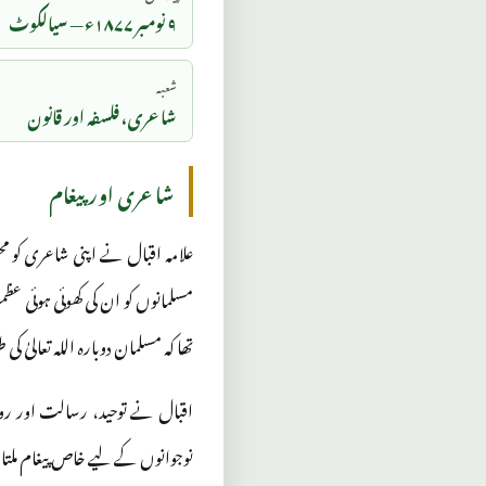
۹ نومبر ۱۸۷۷ء — سیالکوٹ
شعبہ
شاعری، فلسفہ اور قانون
شاعری اور پیغام
علامہ اقبال نے اپنی شاعری کو محض
مسلمانوں کو ان کی کھوئی ہوئی عظ
تھا کہ مسلمان دوبارہ اللہ تعالیٰ 
اقبال نے توحید، رسالت اور روش
نوجوانوں کے لیے خاص پیغام ملتا 