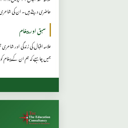
حاضری دیتے ہیں۔ ان کی شاعری آ
سبق اور پیغام
علامہ اقبال کی زندگی اور شاعری ہ
ہمیں چاہیے کہ ہم ان کے پیغام کو 