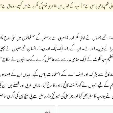
وئی نظم پڑھی یا سنی ہے؟ | آپ کے خیال میں شاعری قوم کی فکر بدلنے میں کیسے مدد دیتی ہے؟
ے میں پیدا ہوئے۔ ان کے والد ایک نیک اور دیندار انسان تھے جنہوں نے بچپن ہی
 تعلیم سیالکوٹ کے ایک مقامی مدرسے سے حاصل کرنے کے بعد انہوں نے سکاچ مشن 
 کالج سے میٹرک اور ایف اے کے امتحانات پاس کیے، جہاں ان کے استادوں نے
علیم کے لیے انہوں نے گورنمنٹ کالج لاہور کا رخ کیا، جہاں عربی اور فلسفے میں ان ک
نے یورپ کا سفر بھی کیا اور جرمنی کی میونخ یونیورسٹی سے پی ایچ ڈی کی ڈگری حا
وفات