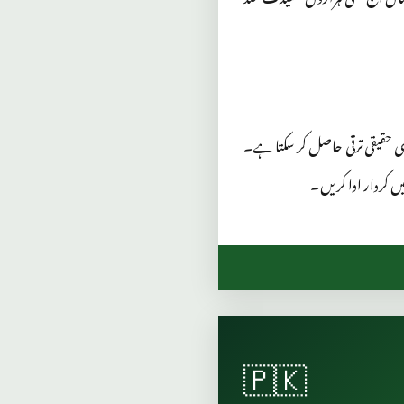
 ہی حقیقی ترقی حاصل کر سکتا ہے۔
یں کردار ادا کریں۔
🇵🇰