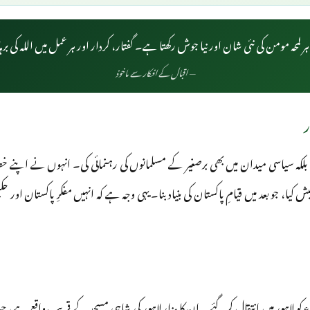
 لمحہ مومن کی نئی شان اور نیا جوش رکھتا ہے۔ گفتار، کردار اور ہر عمل میں اللہ کی ب
— اقبال کے افکار سے ماخوذ
ر
کہ سیاسی میدان میں بھی برصغیر کے مسلمانوں کی رہنمائی کی۔ انہوں نے اپنے خ
 کیا، جو بعد میں قیامِ پاکستان کی بنیاد بنا۔ یہی وجہ ہے کہ انہیں مفکرِ پاکستان اور 
علامہ محمد اقبال ۲۱ اپریل ۱۹۳۸ء کو لاہور میں انتقال کر گئے۔ ان کا مزار لاہور کی شاہی مسجد کے قریب