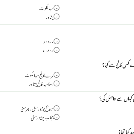
سیالکوٹ
ب
پشاور
د
۱۹۰۰ء
ب
۱۸۹۰ء
د
 کس کالج سے کیا؟
مرے کالج سیالکوٹ
ب
اسلامیہ کالج پشاور
د
ی کہاں سے حاصل کی؟
میونخ یونیورسٹی، جرمنی
ب
پنجاب یونیورسٹی
د
 کیا تھا؟