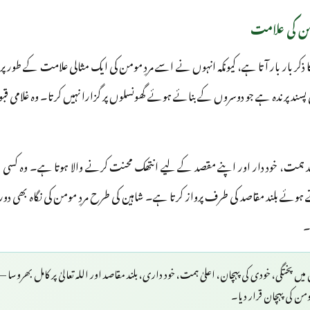
ومن کی علامت
ا ذکر بار بار آتا ہے، کیونکہ انہوں نے اسے مردِ مومن کی ایک مثالی علامت کے طور پر
 داری پسند پرندہ ہے جو دوسروں کے بنائے ہوئے گھونسلوں پر گزارا نہیں کرتا۔ وہ غلامی قب
 ہمت، خود دار اور اپنے مقصد کے لیے انتھک محنت کرنے والا ہوتا ہے۔ وہ کسی ک
تے ہوئے بلند مقاصد کی طرف پرواز کرتا ہے۔ شاہین کی طرح مردِ مومن کی نگاہ بھی دو
۔
میں پختگی، خودی کی پہچان، اعلیٰ ہمت، خود داری، بلند مقاصد اور اللہ تعالیٰ پر کامل بھروسا —
من کی پہچان قرار دیا۔