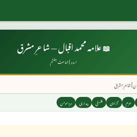
📖 علامہ محمد اقبال — شاعرِ مشرق
اردو | جماعت ہفتم
تان | شاعرِ مشرق
عزم
آزادی
فلسفی
بیداری
مردِ مومن