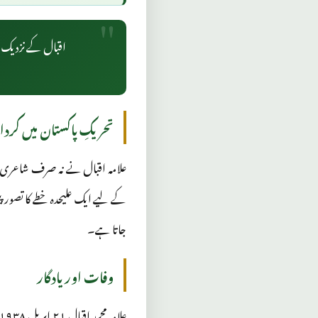
اقبال کے نزدیک ہر
تحریکِ پاکستان میں کردا
علامہ اقبال نے نہ صرف شاعری بل
کے لیے ایک علیحدہ خطے کا تصور پیش
جاتا ہے۔
وفات اور یادگار