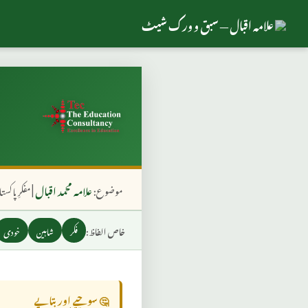
علامہ اقبال — سبق و ورک شیٹ
موضوع:
علامہ محمد اقبال
| مفکرِ پاکس
خاص الفاظ:
فکر
شاہین
خودی
🤔 سوچیے اور بتایے