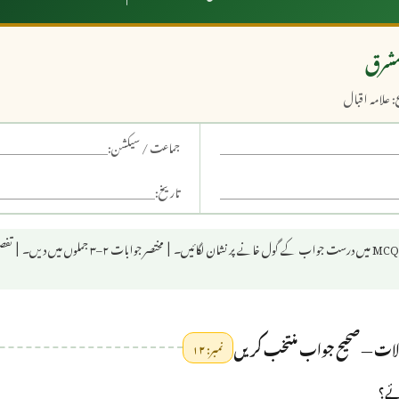
 مشرق
علامہ اقبال
جماعت / سیکشن:
تاریخ:
تمام سوالات لازمی ہیں۔ | MCQ میں درست جواب کے گول خانے پ
الات — صحیح جواب منتخب کریں
نمبر: ۱۲
وئے؟