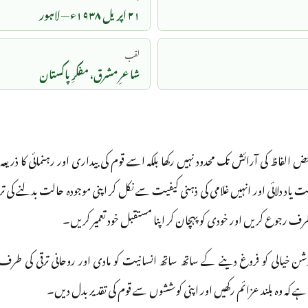
۲۱ اپریل ۱۹۳۸ء — لاہور
لقب
شاعرِ مشرق، مفکرِ پاکستان
 الفاظ کی آرائش تک محدود نہیں رکھا بلکہ اسے قوم کی بیداری اور رہنمائی کا ذریعہ
مت یاد دلائی اور انہیں غلامی کی ذہنی کیفیت سے نکل کر اپنی موجودہ حالت بدلنے کی 
کی طرف رجوع کریں اور خودی کو پہچان کر اپنا مستقبل خود تعمیر کریں۔
ن خیالی کو فروغ دینے کے ساتھ ساتھ انسانیت کو مادی اور روحانی ترقی کی ط
ہے کہ وہ بلند عزائم رکھیں اور اپنی کوششوں سے قوم کی تقدیر بدل دیں۔