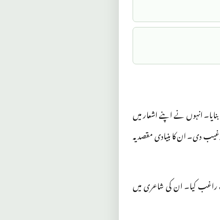
 بنایا۔ انہوں نے اپنے اشعار میں
ترغیب دی۔ ان کا بنیادی مقصد یہ
رف راغب کیا۔ ان کی شاعری میں