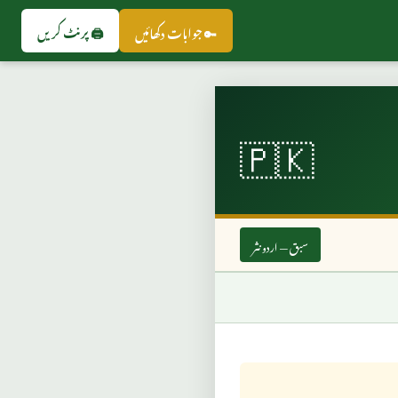
🖨️ پرنٹ کریں
🔑 جوابات دکھائیں
🇵🇰
سبق — اردو نثر