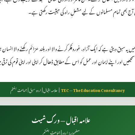
ج بھی تمام مسلمانوں کے لیے مشعلِ راہ کی حیثیت رکھتی ہے۔
میں یہ سبق دیتی ہے کہ ایک آزاد، غوروفکر کرنے والا اور بلند عزائم رکھنے والا انسان
سمجھیں اور اپنے ایمان اور عمل کو اس کے مطابق ڈھال کر اپنی اور اپنی قوم کی ترقی م
TEC — The Education Consultancy
| علامہ اقبال | اردو سبق | جماعت ہفتم
علامہ اقبال — ورک شیٹ
مضمون: اردو | جماعت ہفتم