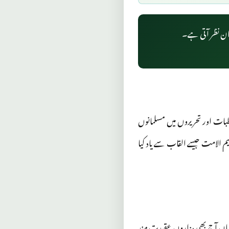
رہان نظر آتی ہے۔
طبات اور تحریروں میں مسلمانوں
حکیم الامت جیسے القاب سے یاد کیا
 واقع ہے، جہاں آج بھی ہزاروں عقیدت مند