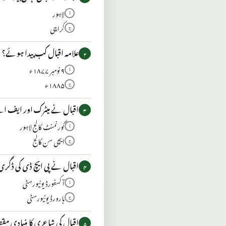
لاہور
ا
کراچی
ج
علامہ اقبال کب پیدا ہوئے؟
۲
۹ نومبر ۱۸۷۷ء
ا
۱۸۸۵ء
ج
اقبال نے میٹرک اور ایف اے
۳
گورنمنٹ کالج لاہور
ا
ایچی سن کالج
ج
اقبال نے پی ایچ ڈی کی ڈگر
۴
آکسفورڈ یونیورسٹی
ا
ہارورڈ یونیورسٹی
ج
اقبال کی شاعری کا بنیادی مقصد
۵