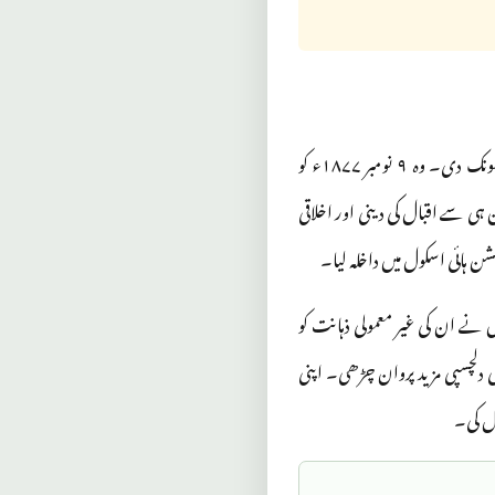
علامہ محمد اقبال ایک ایسی شخصیت تھے جنہوں نے اپنی فکر اور شاعری سے برصغیر کے مسلمانوں میں نئی روح پھونک دی۔ وہ ۹ نومبر ۱۸۷۷ء کو
 سے اقبال کی دینی اور اخلاقی
ہائی اسکول میں داخلہ لیا۔
 ان کی غیر معمولی ذہانت کو
ی دلچسپی مزید پروان چڑھی۔ اپنی
صل کی۔