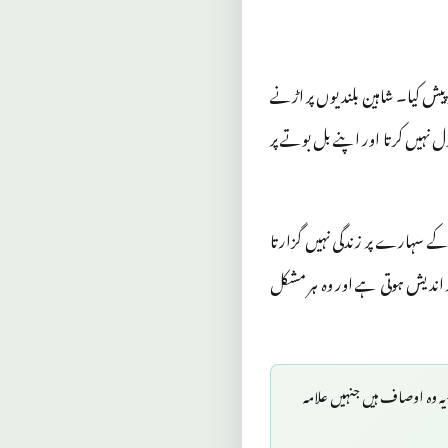
 پیش کیا۔ شاہین بلندیوں پر اڑنے
ول نہیں کرتا اور اپنے بل بوتے پر
ے سہارے پر زندگی نہیں گزارتا
ر اندیش ہوتی ہے اور وہ ہر مشکل
 یہ وہ اوصاف ہیں جنہیں علامہ