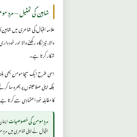
شاہین کی تمثیل — مردِ م
علامہ اقبال کی شاعری میں شاہین ک
والا، تیز نگاہ رکھنے والا اور خود
شکار کرتا ہے۔
اسی طرح ایک سچا مومن بھی بلند
بلکہ اپنی صلاحیتوں پر بھروسا کر
کا مقابلہ خود اعتمادی سے کرتا ہے
مردِ مومن کی خصوصیات
ایمان 
اقبال نے اپنی شاعری میں مردِ مو