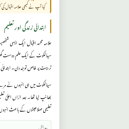
کیا آپ نے کبھی علامہ اقبال کی ک
ابتدائی زندگی اور تعلیم
سیالکوٹ کے ایک علم دوست گھران
تربیت پر خاص توجہ دی۔ ابتدائی
سیالکوٹ میں ہی انہوں نے مرے
بھانپ لیا تھا۔ بعد ازاں اعلیٰ ت
تعلیمی صلاحیتوں کے باعث انہوں 
پیدائش