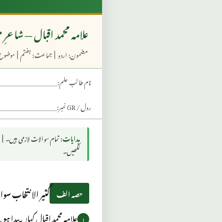
علامہ محمد اقبال — شاعرِ
مضمون: اردو | جماعت: ہفتم | موضوع: 
نام طالب علم:
رول / GR نمبر:
ہدایات:
لکھیں۔
کثیر الانتخاب سو
حصہ الف
علامہ محمد اقبال کہاں پیدا ہ
۱