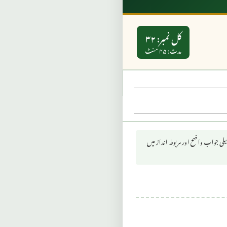
کل نمبر: ۳۲
مدت: ۴۵ منٹ
ر نشان لگائیں۔ | مختصر جوابات ۲–۳ جملوں میں دیں۔ | تفصیلی جواب واضح اور مربوط انداز میں