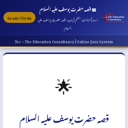
📖 قصہ حضرت یوسف علیہ السلام
Grade 7 | Urdu
اردو | جماعت ہفتم | باب: قصہ حضرت یوسف علیہ
السلام
Tec — The Education Consultancy | Online Quiz System
🌟
قصہ حضرت یوسف علیہ السلام