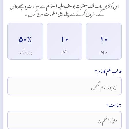
اس کوئز میں باب
قصہ حضرت یوسف علیہ السلام
سے سوالات پوچھے جائیں
گے۔ شروع کرنے سے پہلے اپنی معلومات درج کریں۔
۵۰٪
۱۰
۱۰
سوالات
منٹ
پاس مارکس
طالب علم کا نام *
جماعت *