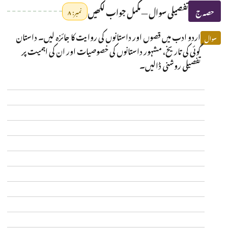
تفصیلی سوال — مکمل جواب لکھیں
حصہ ج
نمبر: ۸
اردو ادب میں قصوں اور داستانوں کی روایت کا جائزہ لیں۔ داستان
سوال
گوئی کی تاریخ، مشہور داستانوں کی خصوصیات اور ان کی اہمیت پر
تفصیلی روشنی ڈالیں۔