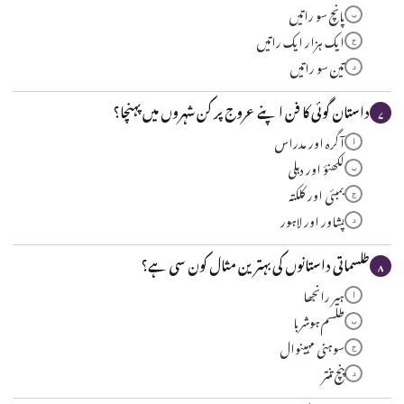
پانچ سو راتیں
ب
ایک ہزار ایک راتیں
ج
تین سو راتیں
د
داستان گوئی کا فن اپنے عروج پر کن شہروں میں پہنچا؟
۷
آگرہ اور مدراس
ا
لکھنؤ اور دہلی
ب
بمبئی اور کلکتہ
ج
پشاور اور لاہور
د
طلسماتی داستانوں کی بہترین مثال کون سی ہے؟
۸
ہیر رانجھا
ا
طلسم ہوشربا
ب
سوہنی مہینوال
ج
پنچ تنتر
د