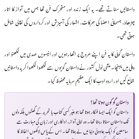
داستانیں سناتے تھے۔ یہ ایک زندہ اور متحرک فن تھا جس میں آواز کا اتار
چڑھاؤ، جسمانی اعضا کی حرکات، اشعار کی آمیزش اور کرداروں کی نقالی شامل
ہوتی تھی۔
داستان گوئی کا یہ فن اپنے عروج پر اٹھارہویں اور انیسویں صدی میں لکھنؤ اور
دہلی میں پہنچا۔ منشی نول کشور نے داستان گویوں سے لکھوا لکھوا کر یہ داستانیں
شائع کیں اور اردو ادب کا ایک عظیم سرمایہ محفوظ کیا۔
داستان گو کون ہوتا تھا؟
داستان گو ایک ایسا فنکار ہوتا تھا جو بغیر کسی کتاب یا تحریر کے گھنٹوں بلکہ دنوں
تک داستان سناتا رہتا تھا۔ وہ اپنی آواز، اداکاری اور زبان کی مہارت سے
سامعین کو ایک جادوئی دنیا میں لے جاتا تھا۔ اس کے پاس لاکھوں الفاظ کا