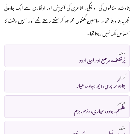
بناوٹ، مکالموں کی ادائیگی، شاعری کی آمیزش اور اداکاری سے ایک جادوئی
تجربہ بنا دیتا تھا۔ سامعین گھنٹوں محو ہو کر سنتے رہتے تھے اور انہیں وقت کا
احساس تک نہیں رہتا تھا۔
زبان
پُرتکلف، مرصع اور ادبی اردو
کردار
جادوگر، پری، دیو، بہادر، عیار
عناصر
طلسم، جادو، عیاری، رزم، بزم
مقصد