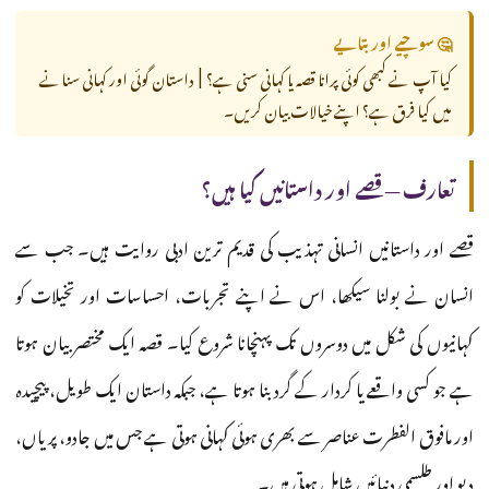
🤔 سوچیے اور بتایے
کیا آپ نے کبھی کوئی پرانا قصہ یا کہانی سنی ہے؟ | داستان گوئی اور کہانی سنانے
میں کیا فرق ہے؟ اپنے خیالات بیان کریں۔
تعارف — قصے اور داستانیں کیا ہیں؟
قصے اور داستانیں انسانی تہذیب کی قدیم ترین ادبی روایت ہیں۔ جب سے
انسان نے بولنا سیکھا، اس نے اپنے تجربات، احساسات اور تخیلات کو
کہانیوں کی شکل میں دوسروں تک پہنچانا شروع کیا۔ قصہ ایک مختصر بیان ہوتا
ہے جو کسی واقعے یا کردار کے گرد بنا ہوتا ہے، جبکہ داستان ایک طویل، پیچیدہ
اور مافوق الفطرت عناصر سے بھری ہوئی کہانی ہوتی ہے جس میں جادو، پریاں،
دیو اور طلسمی دنیائیں شامل ہوتی ہیں۔