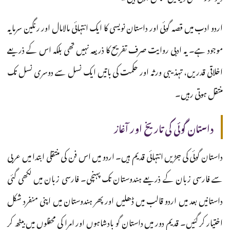
اردو ادب میں قصہ گوئی اور داستان نویسی کا ایک انتہائی مالامال اور رنگین سرمایہ
موجود ہے۔ یہ ادبی روایت صرف تفریح کا ذریعہ نہیں تھی بلکہ اس کے ذریعے
اخلاقی قدریں، تہذیبی ورثہ اور حکمت کی باتیں ایک نسل سے دوسری نسل تک
منتقل ہوتی رہیں۔
داستان گوئی کی تاریخ اور آغاز
داستان گوئی کی جڑیں انتہائی قدیم ہیں۔ اردو میں اس فن کی منتقلی ابتدا میں عربی
سے فارسی زبان کے ذریعے ہندوستان تک پہنچی۔ فارسی زبان میں لکھی گئی
داستانیں بعد میں اردو قالب میں ڈھلیں اور پھر ہندوستان میں اپنی منفرد شکل
اختیار کر گئیں۔ قدیم دور میں داستان گو بادشاہوں اور امرا کی محفلوں میں بیٹھ کر