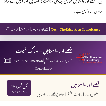
ہیں۔ قصے اور داستانیں ہماری تہذیبی شناخت کا حصہ ہیں اور انہیں زندہ رکھنا
ہماری ذمہ داری ہے۔
Tec — The Education Consultancy
| قصے اور داستانیں | اردو سبق | جماعت ہفتم
قصے اور داستانیں — ورک شیٹ
📜
مضمون: اردو | جماعت ہفتم | Tec — The Education
Consultancy
قصے اور داستانیں
کل نمبر: ۳۲
مدت: ۴۵ منٹ
مضمون: اردو | جماعت: ہفتم | موضوع: قصے اور داستانیں