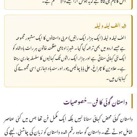
اس کا نام ہی بتاتا ہے کہ یہ ہوش اڑا لینے والا طلسم ہے۔
🌙 الف لیلہ و لیلہ
الف لیلہ و لیلہ (ایک ہزار ایک راتیں) عربی داستانوں کا ایک مشہور مجموعہ
ہے جسے اردو میں بھی ترجمہ کیا گیا۔ شہرزاد نامی عقلمند خاتون ہر رات بادشاہ کو
ایک نئی کہانی سناتی ہے اور ہزار ایک راتوں تک کہانیوں کا سلسلہ جاری رہتا
ہے۔ علادین کا چراغ، علی بابا چالیس چور اور سندباد جہازی اسی مجموعے کی
کہانیاں ہیں۔
داستان گوئی کا فن — خصوصیات
داستان گوئی محض کہانی سنانا نہیں بلکہ ایک مکمل فن تھا جس میں کئی عناصر
شامل ہوتے تھے۔ داستان گو سادہ رقم شدہ داستان کو زبان کی چاشنی، لہجے کی