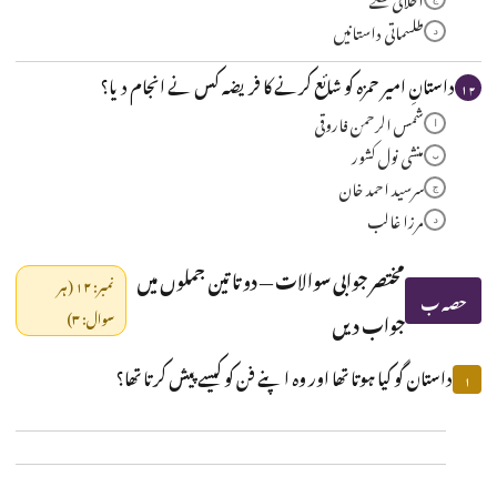
طلسماتی داستانیں
د
داستانِ امیر حمزہ کو شائع کرنے کا فریضہ کس نے انجام دیا؟
۱۲
شمس الرحمن فاروقی
ا
منشی نول کشور
ب
سرسید احمد خان
ج
مرزا غالب
د
مختصر جوابی سوالات — دو تا تین جملوں میں
نمبر: ۱۲ (ہر
حصہ ب
جواب دیں
سوال: ۳)
داستان گو کیا ہوتا تھا اور وہ اپنے فن کو کیسے پیش کرتا تھا؟
۱