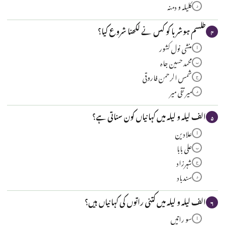
کلیلہ و دمنہ
د
طلسم ہوشربا کو کس نے لکھنا شروع کیا؟
۴
منشی نول کشور
ا
محمد حسین جاہ
ب
شمس الرحمن فاروقی
ج
میر تقی میر
د
الف لیلہ و لیلہ میں کہانیاں کون سناتی ہے؟
۵
علادین
ا
علی بابا
ب
شہرزاد
ج
سندباد
د
الف لیلہ و لیلہ میں کتنی راتوں کی کہانیاں ہیں؟
۶
سو راتیں
ا