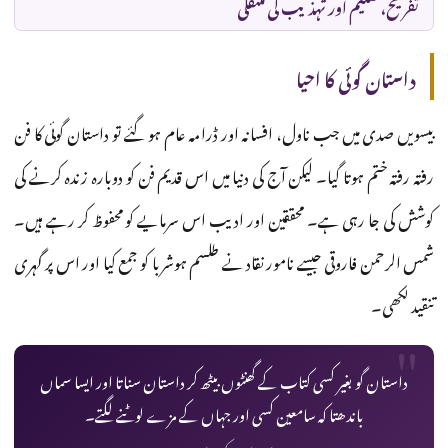
تفریح، تعلیم اور تہذیب کی منتقلی
داستان گوئی کا احیا
بیسویں صدی میں جب ناول، افسانہ اور ڈرامہ عام ہو گئے تو داستان گوئی کا فن
رفتہ رفتہ ختم ہوتا گیا۔ لیکن آج کی دنیا میں اس قدیم فن کو دوبارہ زندہ کرنے کی
کوشش کی جا رہی ہے۔ محققین اور ادیب اس سرمایے کو محفوظ کر رہے ہیں۔
شمس الرحمن فاروقی جیسے نامور نقاد نے طلسم ہوشربا کو جمع کیا اور اس پر گہری
تنقید لکھی۔
داستان گو بغیر کسی کتاب کے گھنٹوں بیٹھ کر داستان سناتا اور ایسا سماں
باندھتا کہ سامعین کسی اور جہاں کے مزے لوٹنے لگتے۔