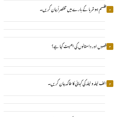
طلسم ہوشربا کے بارے میں مختصراً بیان کریں۔
۲
قصوں اور داستانوں کی اہمیت کیا ہے؟
۳
الف لیلہ و لیلہ کی کہانی کا خاکہ بیان کریں۔
۴