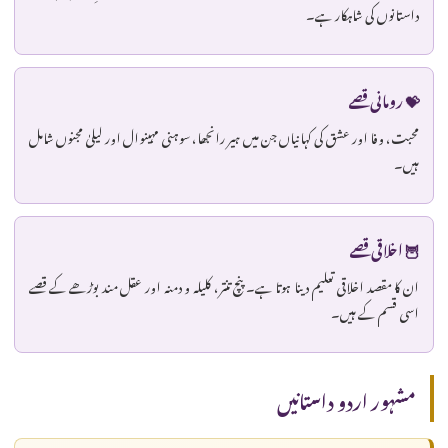
داستانوں کی شاہکار ہے۔
💝 رومانی قصے
محبت، وفا اور عشق کی کہانیاں جن میں ہیر رانجھا، سوہنی مہینوال اور لیلیٰ مجنوں شامل
ہیں۔
🦉 اخلاقی قصے
ان کا مقصد اخلاقی تعلیم دینا ہوتا ہے۔ پنچ تنتر، کلیلہ و دمنہ اور عقل مند بوڑھے کے قصے
اسی قسم کے ہیں۔
مشہور اردو داستانیں