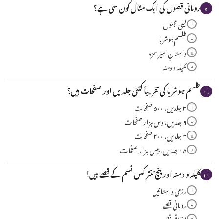
رومانی قصوں کی ایک مثال کون سی ہے؟
۹
لیلیٰ مجنوں
ا
طلسم ہوشربا
ب
داستانِ امیر حمزہ
ج
کلیلہ و دمنہ
د
طلسم ہوشربا کی تقریباً کتنی جلدیں اور صفحات ہیں؟
۱۰
۳ جلدیں، ۵۰۰ صفحات
ا
۹ جلدیں، دس ہزار صفحات
ب
۲ جلدیں، ۲۰۰ صفحات
ج
۱۵ جلدیں، بیس ہزار صفحات
د
کلیلہ و دمنہ اور پنچ تنتر کس قسم کے قصے ہیں؟
۱۱
رزمی داستانیں
ا
رومانی قصے
ب
اخلاقی قصے
ج