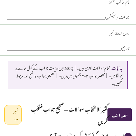
نام طالب علم:
جماعت / سیکشن:
رول / GR نمبر:
تاریخ:
ہدایات:
تمام سوالات لازمی ہیں۔ | MCQ میں درست جواب کے گول خانے پر
✓ لگائیں۔ | مختصر جواب ۲–۳ جملوں میں دیں۔ | تفصیلی جواب واضح اور مربوط
لکھیں۔
کثیر الانتخاب سوالات — صحیح جواب منتخب
نمبر:
حصہ الف
کریں
۱۲
اردو میں داستان گوئی کا فن کن زبانوں سے آیا؟