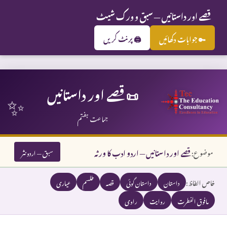
قصے اور داستانیں — سبق و ورک شیٹ
🖨️ پرنٹ کریں
🔑 جوابات دکھائیں
✨
📜 قصے اور داستانیں
جماعت ہفتم
موضوع:
قصے اور داستانیں — اردو ادب کا ورثہ
سبق — اردو نثر
خاص الفاظ:
داستان
داستان گوئی
قصہ
طلسم
عیاری
مافوق الفطرت
روایت
راوی