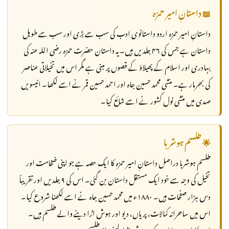
📖 داستانِ امیر حمزہ
داستانِ امیر حمزہ اردو داستانوی ادب کی سب سے بڑی اور سب سے طویل
داستان ہے جس کی ۴۶ جلدیں ہیں۔ یہ داستان حضرت حمزہ رضی اللہ عنہ کی
بہادری اور اسلام کے پھیلاؤ کے قصوں پر مبنی ہے مگر اس میں تخیلاتی عناصر
کی بھرمار ہے۔ منشی محمد حسین جاہ اور احمد حسین قمر نے اسے لکھا۔ انیسویں
صدی میں منشی نول کشور نے اسے شائع کیا۔
🌟 طلسم ہوشربا
طلسم ہوشربا دراصل داستانِ امیر حمزہ کا ایک حصہ ہے جو اپنی ضخامت اور
تخیل کی وجہ سے خود ایک مستقل داستان بن گئی۔ اس کی ۹ جلدیں اور تقریباً
دس ہزار صفحات ہیں۔ ۱۸۸۰ء میں محمد حسین جاہ نے اسے لکھنا شروع کیا۔
اس میں ساحرانہ کمالات، پریاں، دیو اور ہوش اڑا دینے والے طلسم ہیں۔