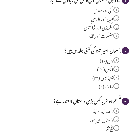
۱
ترکی اور ہندی
ا
عربی اور فارسی
ب
انگریزی اور فرانسیسی
ج
سنسکرت اور بنگالی
د
داستانِ امیر حمزہ کی کتنی جلدیں ہیں؟
۲
دس (۱۰)
ا
بائیس (۲۲)
ب
چھیالیس (۴۶)
ج
سات (۷)
د
طلسم ہوشربا کس بڑی داستان کا حصہ ہے؟
۳
الف لیلہ و لیلہ
ا
داستانِ امیر حمزہ
ب
پنچ تنتر
ج