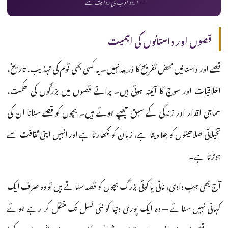
— اردو ادب کی روایت سے
قصوں اور داستانوں کی اہمیت
قصے اور داستانیں محض تفریح کا ذریعہ نہیں۔ یہ کسی بھی قوم کی تہذیب، تاریخ،
اخلاقیات اور سوچ کا آئینہ ہوتی ہیں۔ پرانے قصوں میں بزرگوں کی حکمت،
سماجی اقدار اور زندگی کے سبق چھپے ہوتے ہیں۔ بچوں کو قصے سنانا ان کی
تخیلاتی صلاحیتوں کو جلا دیتا ہے، زبان کو نکھارتا ہے اور انہیں اپنی ثقافت سے
جوڑتا ہے۔
آج بھی جب دادی، نانی یا کوئی بزرگ بچوں کو قصہ سناتے ہیں تو وہ صرف ایک
کہانی نہیں سناتے — وہ ایک پوری دنیا کو نئی نسل تک منتقل کر رہے ہوتے