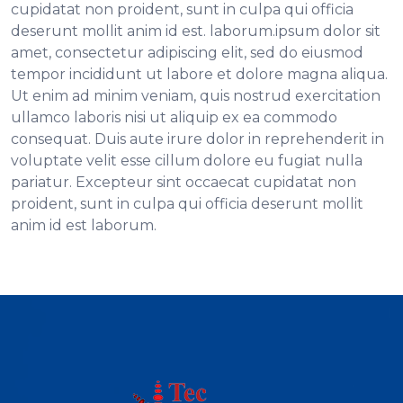
cupidatat non proident, sunt in culpa qui officia
deserunt mollit anim id est. laborum.ipsum dolor sit
amet, consectetur adipiscing elit, sed do eiusmod
tempor incididunt ut labore et dolore magna aliqua.
Ut enim ad minim veniam, quis nostrud exercitation
ullamco laboris nisi ut aliquip ex ea commodo
consequat. Duis aute irure dolor in reprehenderit in
voluptate velit esse cillum dolore eu fugiat nulla
pariatur. Excepteur sint occaecat cupidatat non
proident, sunt in culpa qui officia deserunt mollit
anim id est laborum.