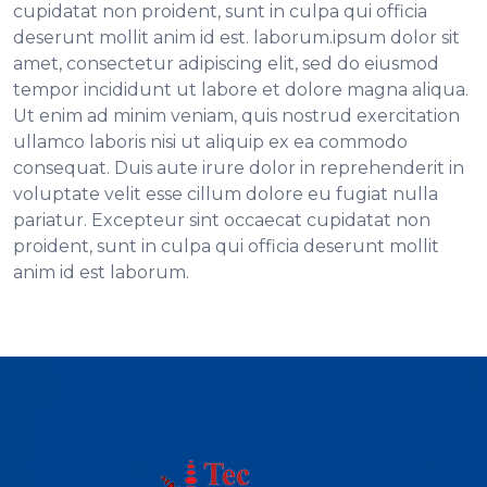
cupidatat non proident, sunt in culpa qui officia
deserunt mollit anim id est. laborum.ipsum dolor sit
amet, consectetur adipiscing elit, sed do eiusmod
tempor incididunt ut labore et dolore magna aliqua.
Ut enim ad minim veniam, quis nostrud exercitation
ullamco laboris nisi ut aliquip ex ea commodo
consequat. Duis aute irure dolor in reprehenderit in
voluptate velit esse cillum dolore eu fugiat nulla
pariatur. Excepteur sint occaecat cupidatat non
proident, sunt in culpa qui officia deserunt mollit
anim id est laborum.